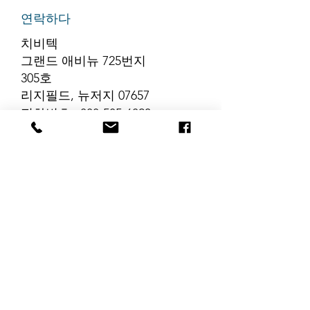
연락하다
치비텍
그랜드 애비뉴 725번지
305호
리지필드, 뉴저지 07657
전화번호
:
888-585-6823
이메일
:
hello@chibitek.com
최신 블로그 게시글
해당 언어로 게시
된 게시물이 없습
니다.
게시물이 게시되면 여기에
표시됩니다.