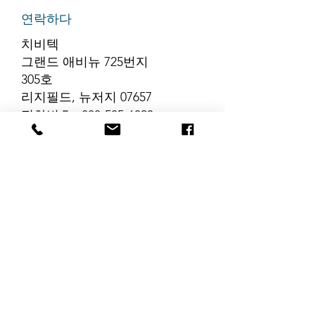
연락하다
치비텍
그랜드 애비뉴 725번지
305호
리지필드, 뉴저지 07657
전화번호
:
888-585-6823
이메일
:
hello@chibitek.com
최신 블로그 게시글
해당 언어로 게시
된 게시물이 없습
니다.
게시물이 게시되면 여기에
표시됩니다.