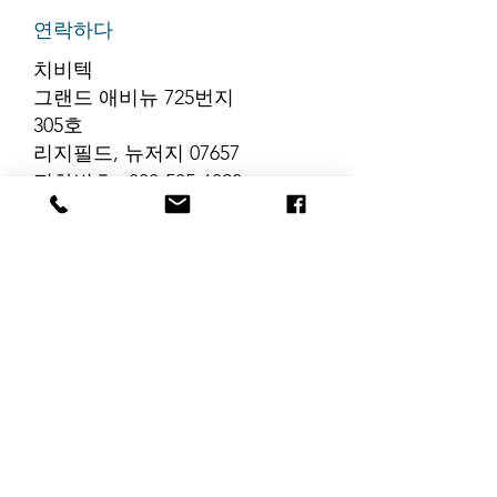
연락하다
치비텍
그랜드 애비뉴 725번지
305호
리지필드, 뉴저지 07657
전화번호
:
888-585-6823
이메일
:
hello@chibitek.com
최신 블로그 게시글
해당 언어로 게시
된 게시물이 없습
니다.
게시물이 게시되면 여기에
표시됩니다.