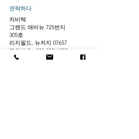
연락하다
치비텍
그랜드 애비뉴 725번지
305호
리지필드, 뉴저지 07657
전화번호
:
888-585-6823
이메일
:
hello@chibitek.com
최신 블로그 게시글
해당 언어로 게시
된 게시물이 없습
니다.
게시물이 게시되면 여기에
표시됩니다.