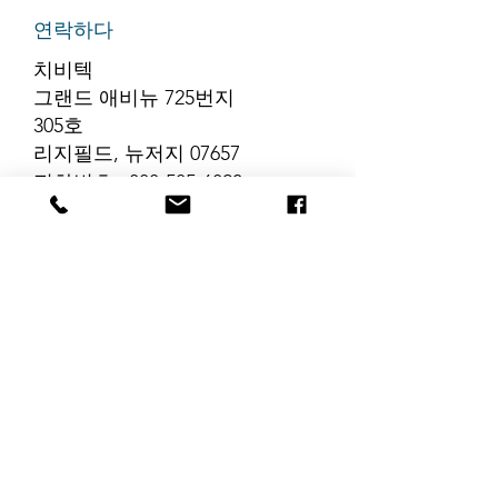
연락하다
치비텍
그랜드 애비뉴 725번지
305호
리지필드, 뉴저지 07657
전화번호
:
888-585-6823
이메일
:
hello@chibitek.com
최신 블로그 게시글
해당 언어로 게시
된 게시물이 없습
니다.
게시물이 게시되면 여기에
표시됩니다.