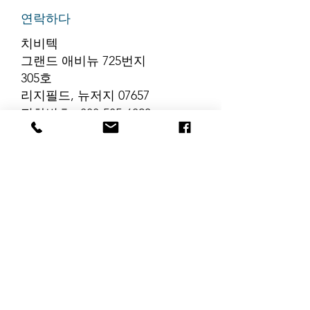
연락하다
치비텍
그랜드 애비뉴 725번지
305호
리지필드, 뉴저지 07657
전화번호
:
888-585-6823
이메일
:
hello@chibitek.com
최신 블로그 게시글
해당 언어로 게시
된 게시물이 없습
니다.
게시물이 게시되면 여기에
표시됩니다.