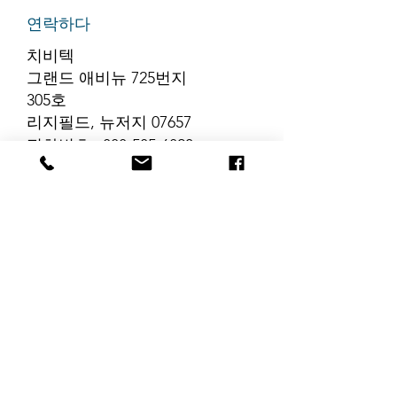
연락하다
치비텍
그랜드 애비뉴 725번지
305호
리지필드, 뉴저지 07657
전화번호
:
888-585-6823
이메일
:
hello@chibitek.com
최신 블로그 게시글
해당 언어로 게시
된 게시물이 없습
니다.
게시물이 게시되면 여기에
표시됩니다.